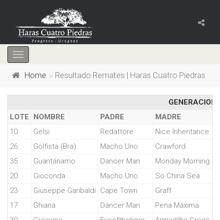
Toggle
navigation
Home
Resultado Remates | Haras Cuatro Piedras
GENERACION 
LOTE
NOMBRE
PADRE
MADRE
10
Gelsi
Redattore
Nice Inheritance
26
Golfista (Bra)
Macho Uno
Crawford
35
Guantánamo
Dancer Man
Monday Morning
20
Gioconda
Macho Uno
So China Sea
23
Giuseppe Garibaldi
Cape Town
Graff
17
Ghiana
Dancer Man
Pena Máxima