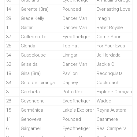
30
Graciana
Eyeofthetiger
Armadilha Grega
14
Gerente (Bra)
Pounced
Everlasting Love
29
Grace Kelly
Dancer Man
Imagin
1
Gaitán
Dancer Man
Ballet Royale
37
Guillermo Tell
Eyeofthetiger
Come Soon
25
Glenda
Top Hat
For Your Eyes
34
Guadeloupe
Linngari
Ja Herdada
32
Griselda
Dancer Man
Jackie O
18
Gina (Bra)
Pavillon
Reconquista
33
Grito de Ipiranga
Cagney
Cockroach
3
Gambeta
Potro Rex
Explode Coraçao
28
Goyeneche
Eyeofthetiger
Waded
15
Germánica
Lake´s Explorer
Reyna Austera
11
Genoveva
Pounced
Cashmere
6
Gárgamel
Eyeofthetiger
Real Campeira