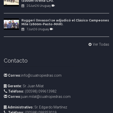
(1000m-Arena-LPI).
20Jun26 Uruguay
Ruggeri (Invasor) se adjudicó el Clásico Campeones
Mile (1600m-Pasto-MAR).
7Jun26 Uruguay
Ver Todas
Contacto
Correo:
info@cuatropiedras.com
Gerente:
Sr. Juan Milat
Teléfono:
(00598) 099613982
Correo:
juan.milat@cuatropiedras.com
Administrativo:
Sr. Edgardo Martínez
Teléfono:
(00598) 099353019