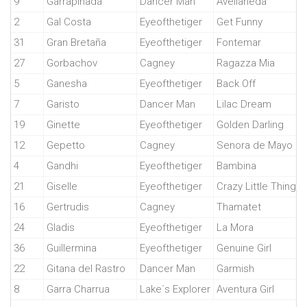
9
Garrapiñada
Dancer Man
Avellaneda
2
Gal Costa
Eyeofthetiger
Get Funny
31
Gran Bretaña
Eyeofthetiger
Fontemar
27
Gorbachov
Cagney
Ragazza Mia
5
Ganesha
Eyeofthetiger
Back Off
7
Garisto
Dancer Man
Lilac Dream
19
Ginette
Eyeofthetiger
Golden Darling
12
Gepetto
Cagney
Senora de Mayo
4
Gandhi
Eyeofthetiger
Bambina
21
Giselle
Eyeofthetiger
Crazy Little Thing
16
Gertrudis
Cagney
Thamatet
24
Gladis
Eyeofthetiger
La Mora
36
Guillermina
Eyeofthetiger
Genuine Girl
22
Gitana del Rastro
Dancer Man
Garmish
8
Garra Charrua
Lake´s Explorer
Aventura Girl