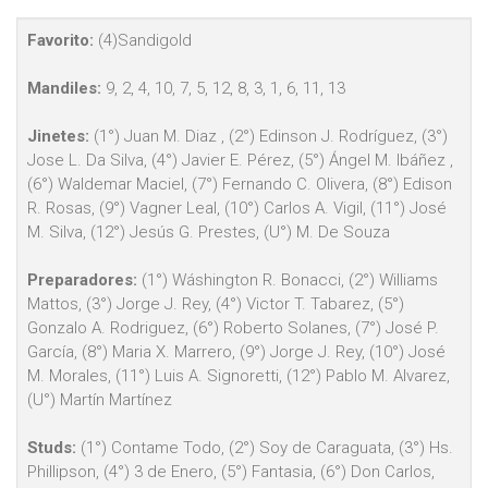
Favorito:
(4)Sandigold
Mandiles:
9, 2, 4, 10, 7, 5, 12, 8, 3, 1, 6, 11, 13
Jinetes:
(1°) Juan M. Diaz , (2°) Edinson J. Rodríguez, (3°)
Jose L. Da Silva, (4°) Javier E. Pérez, (5°) Ángel M. Ibáñez ,
(6°) Waldemar Maciel, (7°) Fernando C. Olivera, (8°) Edison
R. Rosas, (9°) Vagner Leal, (10°) Carlos A. Vigil, (11°) José
M. Silva, (12°) Jesús G. Prestes, (U°) M. De Souza
Preparadores:
(1°) Wáshington R. Bonacci, (2°) Williams
Mattos, (3°) Jorge J. Rey, (4°) Victor T. Tabarez, (5°)
Gonzalo A. Rodriguez, (6°) Roberto Solanes, (7°) José P.
García, (8°) Maria X. Marrero, (9°) Jorge J. Rey, (10°) José
M. Morales, (11°) Luis A. Signoretti, (12°) Pablo M. Alvarez,
(U°) Martín Martínez
Studs:
(1°) Contame Todo, (2°) Soy de Caraguata, (3°) Hs.
Phillipson, (4°) 3 de Enero, (5°) Fantasia, (6°) Don Carlos,