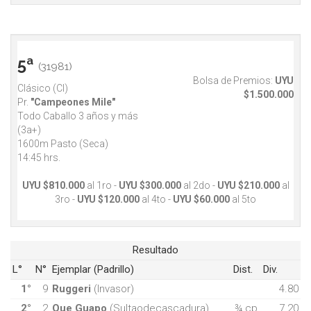
5ª
(31981)
Bolsa de Premios:
UYU
Clásico (Cl)
$1.500.000
Pr.
"Campeones Mile"
Todo Caballo 3 años y más
(3a+)
1600m Pasto (Seca)
14:45 hrs.
UYU $810.000
al 1ro -
UYU $300.000
al 2do -
UYU $210.000
al
3ro -
UYU $120.000
al 4to -
UYU $60.000
al 5to
Resultado
L°
N°
Ejemplar (Padrillo)
Dist.
Div.
1°
9
Ruggeri
(Invasor)
4.80
2°
2
Que Guapo
(Sultaodecascadura)
¾ cp
7.20