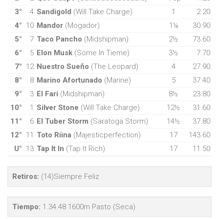
3°
4
Sandigold
(Will Take Charge)
1
2.20
4°
10
Mandor
(Mogador)
1¼
30.90
5°
7
Taco Pancho
(Midshipman)
2½
73.60
6°
5
Elon Musk
(Some In Tieme)
3½
7.70
7°
12
Nuestro Sueño
(The Leopard)
4
27.90
8°
8
Marino Afortunado
(Marine)
5
37.40
9°
3
El Fari
(Midshipman)
8½
23.80
10°
1
Silver Stone
(Will Take Charge)
12½
31.60
11°
6
El Tuber Storm
(Saratoga Storm)
14½
37.80
12°
11
Toto Riina
(Majesticperfection)
17
143.60
U°
13
Tap It In
(Tap It Rich)
17
11.50
Retiros:
(14)Siempre Feliz
Tiempo:
1.34.48 1600m Pasto (Seca)