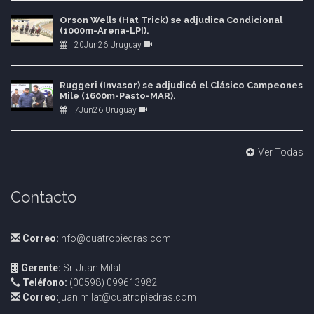
Orson Wells (Hat Trick) se adjudica Condicional
(1000m-Arena-LPI).
20Jun26 Uruguay
Ruggeri (Invasor) se adjudicó el Clásico Campeones
Mile (1600m-Pasto-MAR).
7Jun26 Uruguay
Ver Todas
Contacto
Correo:
info@cuatropiedras.com
Gerente:
Sr. Juan Milat
Teléfono:
(00598) 099613982
Correo:
juan.milat@cuatropiedras.com