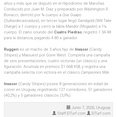
años y más que se disputó en el Hipódromo de Maroñas.
Conducido por Juan M. Diaz y preparado por Wáshington R.
Bonacci, derrotó por ¾ cuerpo a
Que Guapo
(
Sultaodecascadura
), en tercer lugar llegó
Sandigold
(Will Take
Charge
) a 1 cuerpo y cerró la tabla
Mandor
(Mogador
) a 1¼
cuerpo. El zaino oriundo del
Cuatro Piedras
, registró 1.34.48
para la distancia, pagando 4.80 a ganador.
Ruggeri
es un macho de 3 años hijo de
Invasor
(Candy
Stripes) y Maiouest por Gone West. Completa una campaña
de seis presentaciones, cuatro victorias (un clásico) y una
figuración. Acumula en premios $1.668.458, y registra una
campaña selecta con victoria en el clásico
Campeones Mile
.
Invasor
(Candy Stripes) posee 8 generaciones en edad de
correr en Uruguay, registrando 127 corredores, 51 ganadores
(40,2%) y 5 ganadores clásicos (3,9%).
Junio 7, 2026, Uruguay
Staff ElTurf.com
ElTurf.com