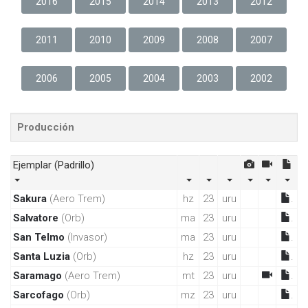
2016
2015
2014
2013
2012
2011
2010
2009
2008
2007
2006
2005
2004
2003
2002
Producción
Ejemplar
(Padrillo)
Sakura
(Aero Trem)
hz
23
uru
.
Salvatore
(Orb)
ma
23
uru
.
San Telmo
(Invasor)
ma
23
uru
.
Santa Luzia
(Orb)
hz
23
uru
.
Saramago
(Aero Trem)
mt
23
uru
.
Sarcofago
(Orb)
mz
23
uru
.