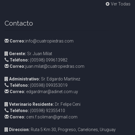
Ver Todas
Contacto
Correo:
info@cuatropiedras.com
Gerente:
Sr. Juan Milat
Teléfono:
(00598) 099613982
Correo:
juan.milat@cuatropiedras.com
Administrativo:
Sr. Edgardo Martínez
Teléfono:
(00598) 099353019
Correo:
edgardmar@adinet.com.uy
Veterinario Residente:
Dr. Felipe Ceni
Teléfono:
(00598) 92355410
Correo:
ceni.f.soliman@gmail.com
Direccion:
Ruta 5 Km 30, Progreso, Canelones, Uruguay