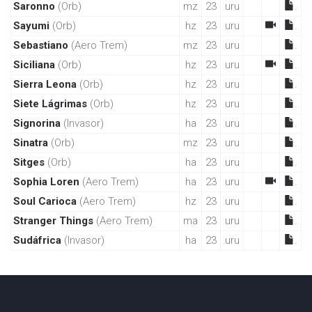
Saronno
(Orb)
mz
23
uru
.
Sayumi
(Orb)
hz
23
uru
.
Sebastiano
(Aero Trem)
mz
23
uru
.
Siciliana
(Orb)
hz
23
uru
.
Sierra Leona
(Orb)
hz
23
uru
.
Siete Lágrimas
(Orb)
hz
23
uru
.
Signorina
(Invasor)
ha
23
uru
.
Sinatra
(Orb)
mz
23
uru
.
Sitges
(Orb)
ha
23
uru
.
Sophia Loren
(Aero Trem)
ha
23
uru
.
Soul Carioca
(Aero Trem)
hz
23
uru
.
Stranger Things
(Aero Trem)
ma
23
uru
.
Sudáfrica
(Invasor)
ha
23
uru
.